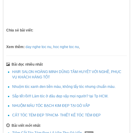
Chia sẻ bài viết:
Xem thêm:
day nghe toc nu
,
hoc nghe toc nu
,
Bài đọc nhiều nhất
HAIR SALON HOÀNG MINH DŨNG TÂM HUYẾT VỚI NGHỀ, PHỤC
VỤ KHÁCH HÀNG TỐT
Nhuộm tóc xanh đen bền màu, không tẩy tóc nhưng chuẩn màu.
Sắp tết rồi!!! Làm tóc ở đâu đẹp vậy mọi người? tại Tp HCM.
NHUỘM MÀU TÓC BẠCH KIM ĐẸP TẠI GÒ VẤP
CẮT TÓC TÉM ĐẸP TPHCM- THIẾT KẾ TÓC TÉM ĐẸP
Bài viết mới nhất
Tiệm Cắt Tóc Tém Đẹp Lê Văn Thọ Gò Vấp