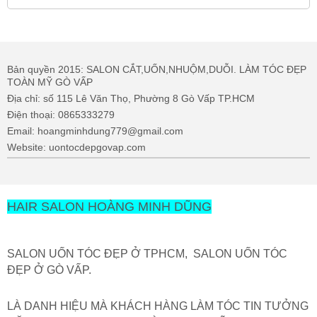
Bản quyền 2015: SALON CẮT,UỐN,NHUỘM,DUỖI. LÀM TÓC ĐẸP
TOÀN MỸ GÒ VẤP
Địa chỉ: số 115 Lê Văn Thọ, Phường 8 Gò Vấp TP.HCM
Điện thoại: 0865333279
Email: hoangminhdung779@gmail.com
Website: uontocdepgovap.com
HAIR SALON HOÀNG MINH DŨNG
SALON UỐN TÓC ĐẸP Ở TPHCM, SALON UỐN TÓC
ĐẸP Ở GÒ VẤP.
LÀ DANH HIỆU MÀ KHÁCH HÀNG LÀM TÓC TIN TƯỞNG