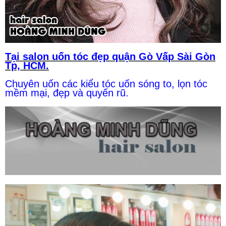
Tại salon uốn tóc đẹp quận Gò Vấp Sài Gòn
Tp, HCM.
Chuyên uốn các kiểu tóc uốn sóng to, lọn tóc
mềm mại, đẹp và quyến rũ.