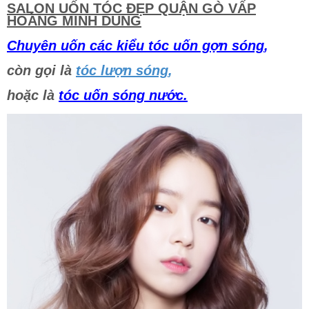
SALON UỐN TÓC ĐẸP QUẬN GÒ VẤP
HOÀNG MINH DUNG
Chuyên uốn các kiểu tóc uốn gợn sóng
,
còn gọi là
tóc lượn sóng
,
hoặc là
tóc uốn sóng nước.