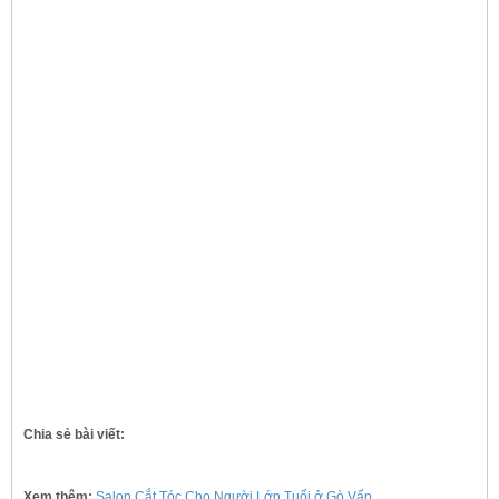
Chia sẻ bài viết:
Xem thêm:
Salon Cắt Tóc Cho Người Lớn Tuổi ở Gò Vấp
,