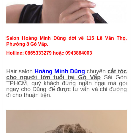
Salon Hoàng Minh Dũng dời về 115 Lê Văn Thọ,
Phường 8 Gò Vấp.
Hotline: 0865333279 hoặc 0943884003
Hair salon
Hoàng Minh Dũng
chuyên
cắt tóc
cho người lớn tuổi tại Gò Vấp
Sài Gòn
TPHCM, quý khách đừng ngần ngại mà gọi
ngay cho Dũng để được tư vấn và chỉ đường
đi cho thuận tiện.