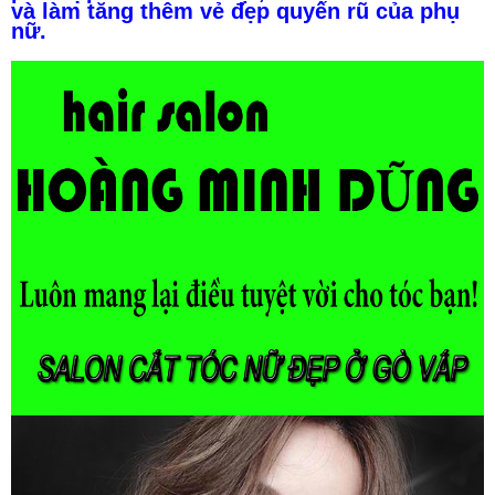
và làm tăng thêm vẻ đẹp quyến rũ của phụ
nữ.