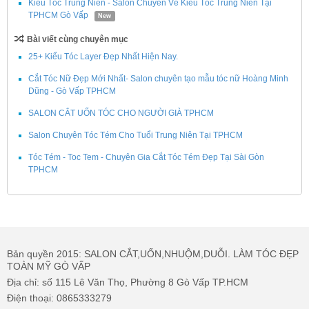
Kiểu Tóc Trung Niên - Salon Chuyên Về Kiểu Tóc Trung Niên Tại
TPHCM Gò Vấp
New
Bài viết cùng chuyên mục
25+ Kiểu Tóc Layer Đẹp Nhất Hiện Nay.
Cắt Tóc Nữ Đẹp Mới Nhất- Salon chuyên tạo mẫu tóc nữ Hoàng Minh
Dũng - Gò Vấp TPHCM
SALON CẮT UỐN TÓC CHO NGƯỜI GIÀ TPHCM
Salon Chuyên Tóc Tém Cho Tuổi Trung Niên Tại TPHCM
Tóc Tém - Toc Tem - Chuyên Gia Cắt Tóc Tém Đẹp Tại Sài Gòn
TPHCM
Bản quyền 2015: SALON CẮT,UỐN,NHUỘM,DUỖI. LÀM TÓC ĐẸP
TOÀN MỸ GÒ VẤP
Địa chỉ: số 115 Lê Văn Thọ, Phường 8 Gò Vấp TP.HCM
Điện thoại: 0865333279