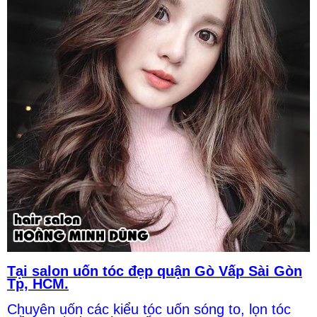
Tại salon uốn tóc đẹp quận Gò Vấp Sài Gòn
Tp, HCM.
Chuyên uốn các kiểu tóc uốn sóng to, lọn tóc