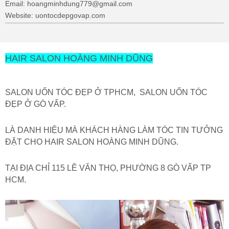
Email: hoangminhdung779@gmail.com
Website: uontocdepgovap.com
HAIR SALON HOÀNG MINH DŨNG
SALON UỐN TÓC ĐẸP Ở TPHCM, SALON UỐN TÓC
ĐẸP Ở GÒ VẤP.
LÀ DANH HIỆU MÀ KHÁCH HÀNG LÀM TÓC TIN TƯỞNG
ĐẶT CHO HAIR SALON HOÀNG MINH DŨNG.
TẠI ĐỊA CHỈ 115 LÊ VĂN THỌ, PHƯỜNG 8 GÒ VẤP TP
HCM.