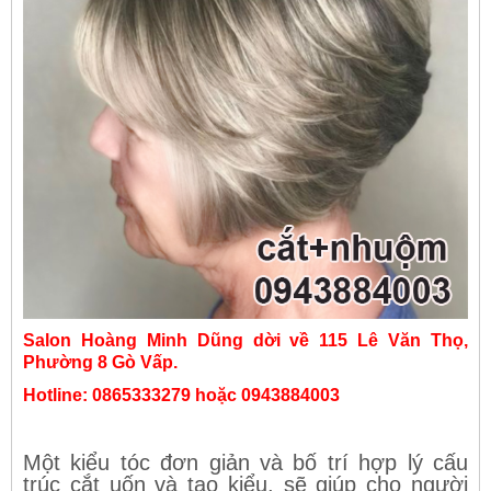
Salon Hoàng Minh Dũng dời về 115 Lê Văn Thọ,
Phường 8 Gò Vấp.
Hotline: 0865333279 hoặc 0943884003
Một kiểu tóc đơn giản và bố trí hợp lý cấu
trúc cắt uốn và tạo kiểu, sẽ giúp cho người