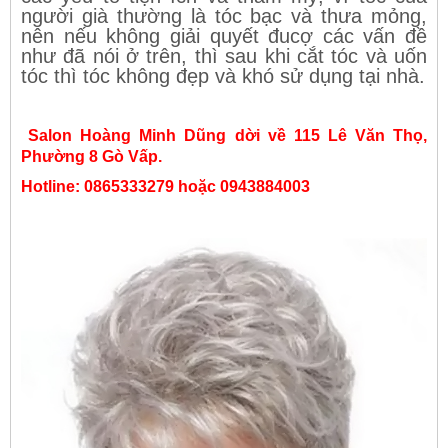
người già thường là tóc bạc và thưa mỏng,
nên nếu không giải quyết đucợ các vấn đề
như đã nói ở trên, thì sau khi cắt tóc và uốn
tóc thì tóc không đẹp và khó sử dụng tại nhà.
Salon Hoàng Minh Dũng dời về 115 Lê Văn Thọ,
Phường 8 Gò Vấp.
Hotline: 0865333279 hoặc 0943884003