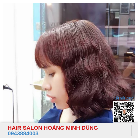
Kết nối Zalo
HAIR SALON HOÀNG MINH DŨNG
0943884003