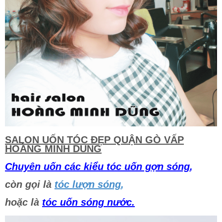
SALON UỐN TÓC ĐẸP QUẬN GÒ VẤP
HOÀNG MINH DUNG
Chuyên uốn các kiểu tóc uốn gợn sóng
,
còn gọi là
tóc lượn sóng
,
hoặc là
tóc uốn sóng nước.