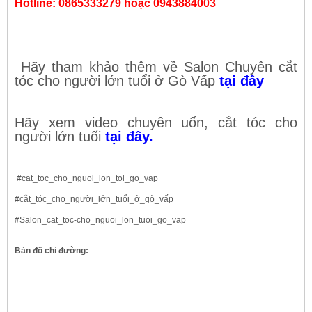
Hotline: 0865333279 hoặc 0943884003
Hãy tham khảo thêm về Salon Chuyên cắt
tóc cho người lớn tuổi ở Gò Vấp
tại đây
Hãy xem video chuyên uốn, cắt tóc cho
người lớn tuổi
tại đây.
#cat_toc_cho_nguoi_lon_toi_go_vap
#cắt_tóc_cho_người_lớn_tuổi_ở_gò_vấp
#Salon_cat_toc-cho_nguoi_lon_tuoi_go_vap
Bản đồ chỉ đường: