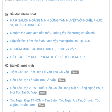
Bài đọc nhiều nhất
HAIR SALON HOÀNG MINH DŨNG TÂM HUYẾT VỚI NGHỀ, PHỤC
VỤ KHÁCH HÀNG TỐT
Nhuộm tóc xanh đen bền màu, không tẩy tóc nhưng chuẩn màu.
Sắp tết rồi!!! Làm tóc ở đâu đẹp vậy mọi người? tại Tp HCM.
NHUỘM MÀU TÓC BẠCH KIM ĐẸP TẠI GÒ VẤP
CẮT TÓC TÉM ĐẸP TPHCM- THIẾT KẾ TÓC TÉM ĐẸP
Bài viết mới nhất
Tiệm Cắt Tóc Tém Đẹp Lê Văn Thọ Gò Vấp
New
Uốn Tóc Đẹp Lê Văn Thọ Gò Vấp
New
Uốn Tóc Đẹp 2025 – Kiểu Uốn Chuẩn Dáng Mặt & Công Nghệ Phục
Hồi Tóc Tại Gò Vấp
New
Tóc Ngắn Đẹp TPHCM – Tìm Salon Tóc Ngắn Uy Tín, Chuyên Tóc
Ngắn Chuẩn Form
New