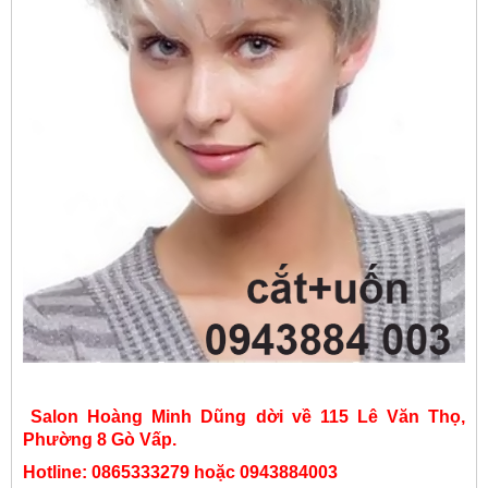
Salon Hoàng Minh Dũng dời về 115 Lê Văn Thọ,
Phường 8 Gò Vấp.
Hotline: 0865333279 hoặc 0943884003