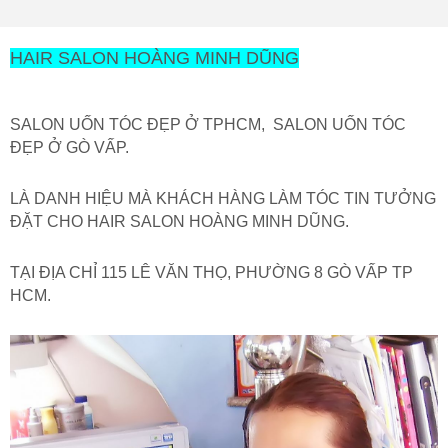
HAIR SALON HOÀNG MINH DŨNG
SALON UỐN TÓC ĐẸP Ở TPHCM, SALON UỐN TÓC
ĐẸP Ở GÒ VẤP.
LÀ DANH HIỆU MÀ KHÁCH HÀNG LÀM TÓC TIN TƯỞNG
ĐẶT CHO HAIR SALON HOÀNG MINH DŨNG.
TẠI ĐỊA CHỈ 115 LÊ VĂN THỌ, PHƯỜNG 8 GÒ VẤP TP
HCM.