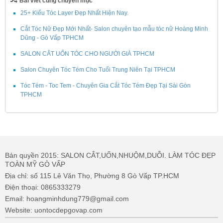
Bài viết cùng chuyên mục
25+ Kiểu Tóc Layer Đẹp Nhất Hiện Nay.
Cắt Tóc Nữ Đẹp Mới Nhất- Salon chuyên tạo mẫu tóc nữ Hoàng Minh
Dũng - Gò Vấp TPHCM
SALON CẮT UỐN TÓC CHO NGƯỜI GIÀ TPHCM
Salon Chuyên Tóc Tém Cho Tuổi Trung Niên Tại TPHCM
Tóc Tém - Toc Tem - Chuyên Gia Cắt Tóc Tém Đẹp Tại Sài Gòn
TPHCM
Bản quyền 2015: SALON CẮT,UỐN,NHUỘM,DUỖI. LÀM TÓC ĐẸP
TOÀN MỸ GÒ VẤP
Địa chỉ: số 115 Lê Văn Thọ, Phường 8 Gò Vấp TP.HCM
Điện thoại: 0865333279
Email: hoangminhdung779@gmail.com
Website: uontocdepgovap.com