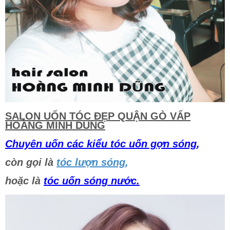
SALON UỐN TÓC ĐẸP QUẬN GÒ VẤP
HOÀNG MINH DUNG
Chuyên uốn các kiểu tóc uốn gợn sóng
,
còn gọi là
tóc lượn sóng
,
hoặc là
tóc uốn sóng nước.