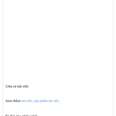
Chia sẻ bài viết:
Xem thêm:
trợ uốn
,
sản phẩm trợ uốn
,