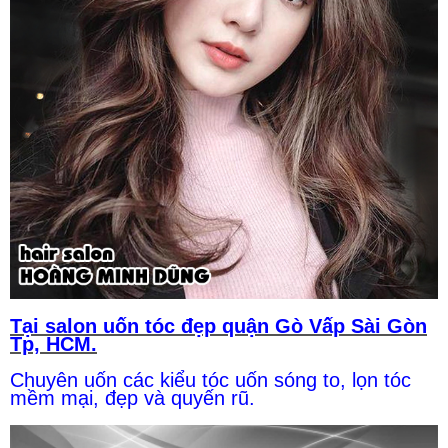
Tại salon uốn tóc đẹp quận Gò Vấp Sài Gòn
Tp, HCM.
Chuyên uốn các kiểu tóc uốn sóng to, lọn tóc
mềm mại, đẹp và quyến rũ.