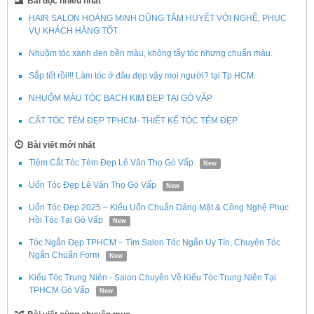
Bài đọc nhiều nhất
HAIR SALON HOÀNG MINH DŨNG TÂM HUYẾT VỚI NGHỀ, PHỤC
VỤ KHÁCH HÀNG TỐT
Nhuộm tóc xanh đen bền màu, không tẩy tóc nhưng chuẩn màu.
Sắp tết rồi!!! Làm tóc ở đâu đẹp vậy mọi người? tại Tp HCM.
NHUỘM MÀU TÓC BẠCH KIM ĐẸP TẠI GÒ VẤP
CẮT TÓC TÉM ĐẸP TPHCM- THIẾT KẾ TÓC TÉM ĐẸP
Bài viết mới nhất
Tiệm Cắt Tóc Tém Đẹp Lê Văn Thọ Gò Vấp
New
Uốn Tóc Đẹp Lê Văn Thọ Gò Vấp
New
Uốn Tóc Đẹp 2025 – Kiểu Uốn Chuẩn Dáng Mặt & Công Nghệ Phục
Hồi Tóc Tại Gò Vấp
New
Tóc Ngắn Đẹp TPHCM – Tìm Salon Tóc Ngắn Uy Tín, Chuyên Tóc
Ngắn Chuẩn Form
New
Kiểu Tóc Trung Niên - Salon Chuyên Về Kiểu Tóc Trung Niên Tại
TPHCM Gò Vấp
New